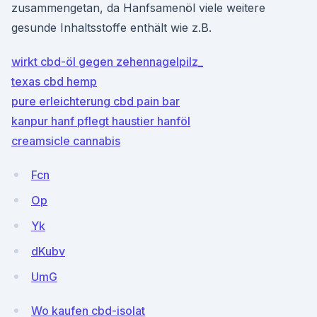
zusammengetan, da Hanfsamenöl viele weitere
gesunde Inhaltsstoffe enthält wie z.B.
wirkt cbd-öl gegen zehennagelpilz_
texas cbd hemp
pure erleichterung cbd pain bar
kanpur hanf pflegt haustier hanföl
creamsicle cannabis
Fcn
Op
Yk
dKubv
UmG
Wo kaufen cbd-isolat