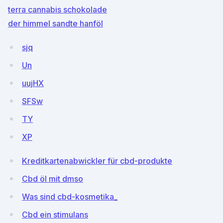
terra cannabis schokolade
der himmel sandte hanföl
sjq
Un
uujHX
SFSw
TY
XP
Kreditkartenabwickler für cbd-produkte
Cbd öl mit dmso
Was sind cbd-kosmetika_
Cbd ein stimulans